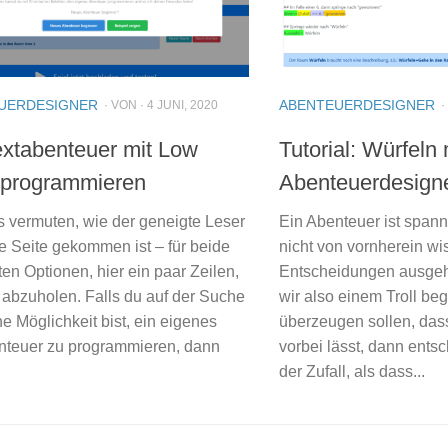
UERDESIGNER
ABENTEUERDESIGNER
· VON · 4 JUNI, 2020
·
extabenteuer mit Low
Tutorial: Würfeln
programmieren
Abenteuerdesign
s vermuten, wie der geneigte Leser
Ein Abenteuer ist span
e Seite gekommen ist – für beide
nicht von vornherein w
ten Optionen, hier ein paar Zeilen,
Entscheidungen ausge
 abzuholen. Falls du auf der Suche
wir also einem Troll be
e Möglichkeit bist, ein eigenes
überzeugen sollen, das
nteuer zu programmieren, dann
vorbei lässt, dann entsc
der Zufall, als dass...