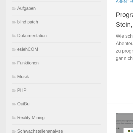
ABENTE
Aufgaben
Progr
blind patch
Stein,
Dokumentation
Wie sch
Abenteu
esiehCOM
zu progr
gar nich
Funktionen
Musik
PHP
QuiBui
Reality Mining
Schwachstellenanalyse