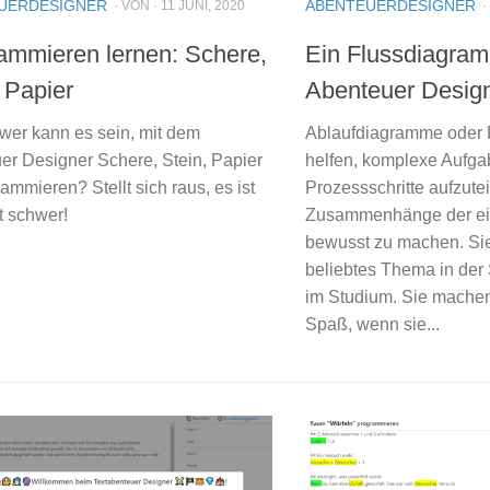
UERDESIGNER
ABENTEUERDESIGNER
· VON · 11 JUNI, 2020
·
ammieren lernen: Schere,
Ein Flussdiagra
 Papier
Abenteuer Desig
wer kann es sein, mit dem
Ablaufdiagramme oder
er Designer Schere, Stein, Papier
helfen, komplexe Aufga
ammieren? Stellt sich raus, es ist
Prozessschritte aufzutei
t schwer!
Zusammenhänge der ein
bewusst zu machen. Sie
beliebtes Thema in der
im Studium. Sie machen
Spaß, wenn sie...