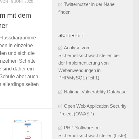
 VON · 8 JUNI, 2020
Twitternutzer in der Nähe
finden
mm mit dem
ner
SICHERHEIT
 Flussdiagramme
ben in einzelne
Analyse von
len und sich die
Sicherheitsschwachstellen bei
zelnen Schritte
der Implementierung von
 sind daher ein
Webanwendungen in
 Schule aber auch
PHP/MySQL (Teil 1)
 allerdings selten
National Vulnerability Database
Open Web Application Security
Project (OWASP)
PHP-Software mit
Sicherheitsschwachstellen (Liste)