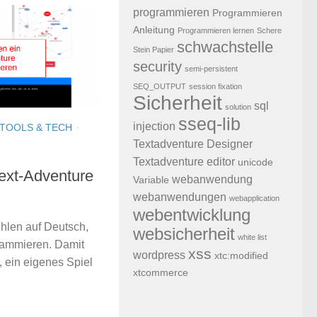
programmieren
Programmieren
Anleitung
Programmieren lernen
Schere
schwachstelle
Stein Papier
security
semi-persistent
SEQ_OUTPUT
session fixation
Sicherheit
sql
solution
sseq-lib
injection
TOOLS & TECH
·
Textadventure Designer
Textadventure editor
unicode
Text-Adventure
webanwendung
Variable
webanwendungen
webapplication
webentwicklung
hlen auf Deutsch,
websicherheit
white list
rammieren. Damit
xss
wordpress
xtc:modified
, ein eigenes Spiel
xtcommerce