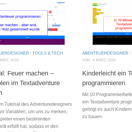
UERDESIGNER
/
TOOLS & TECH
ABENTEUERDESIGNER
/
·
MÄRZ, 2020
VON · 4 MÄRZ, 2020
ial: Feuer machen –
Kinderleicht ein 
blen im Textadventure
programmieren
n
Mit 10 Programmierbefe
ein Textadventure prog
em Tutorial des Adventuredesigners
gelingt es auch Kindern
wir Variablen, um uns zu merken,
zu bauen.
Spieler einen bestimmten
ritt erfüllt hat, sodass er den