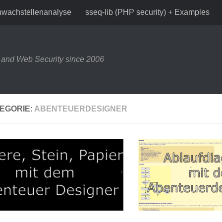
wachstellenanalyse
sseq-lib (PHP security) + Examples
and Web Security since 2006
EGORIE:
ABENTEUERDESIGNER