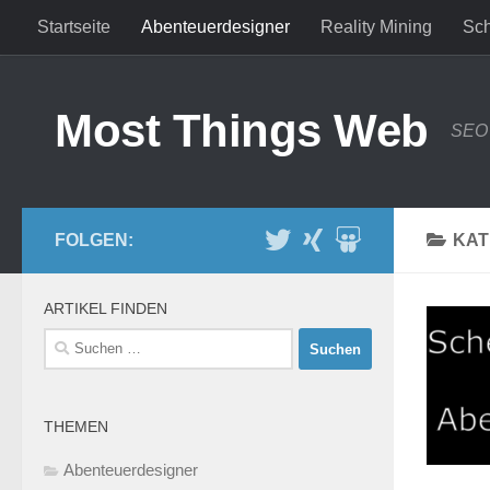
Startseite
Abenteuerdesigner
Reality Mining
Sch
Zum Inhalt springen
Most Things Web
SEO 
FOLGEN:
KAT
ARTIKEL FINDEN
Suchen
nach:
THEMEN
Abenteuerdesigner