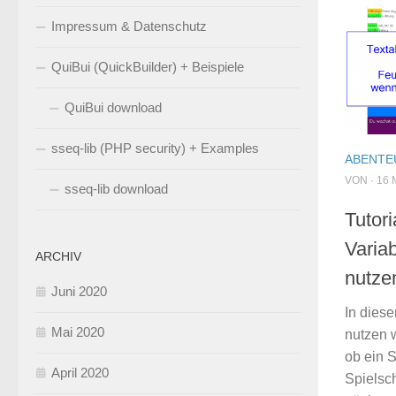
Impressum & Datenschutz
QuiBui (QuickBuilder) + Beispiele
QuiBui download
sseq-lib (PHP security) + Examples
ABENTE
VON · 16 
sseq-lib download
Tutor
Varia
ARCHIV
nutze
Juni 2020
In dies
Mai 2020
nutzen 
ob ein 
April 2020
Spielsch