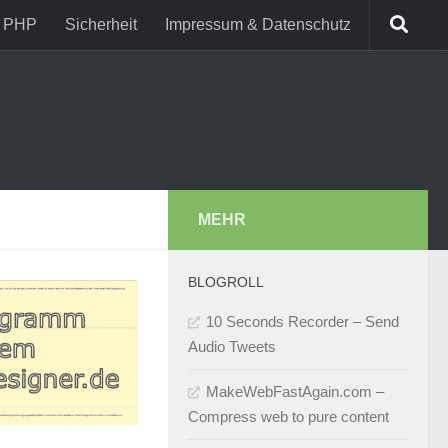
PHP
Sicherheit
Impressum & Datenschutz
MEHR
BLOGROLL
10 Seconds Recorder – Send
Audio Tweets
MakeWebFastAgain.com –
Compress web to pure content