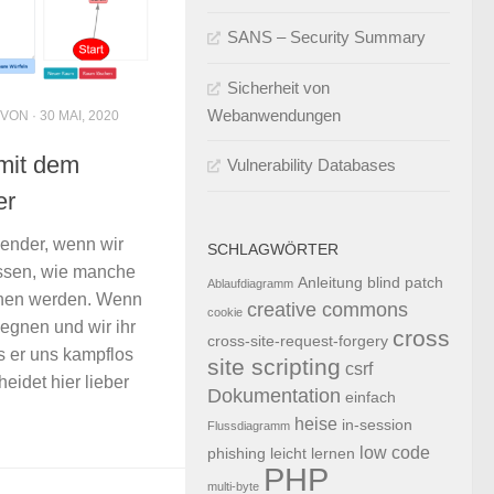
SANS – Security Summary
Sicherheit von
Webanwendungen
 VON · 30 MAI, 2020
 mit dem
Vulnerability Databases
er
nender, wenn wir
SCHLAGWÖRTER
issen, wie manche
Anleitung
blind patch
Ablaufdiagramm
hen werden. Wenn
creative commons
cookie
gegnen und wir ihr
cross
cross-site-request-forgery
s er uns kampflos
site scripting
csrf
heidet hier lieber
Dokumentation
einfach
heise
in-session
Flussdiagramm
low code
phishing
leicht
lernen
PHP
multi-byte