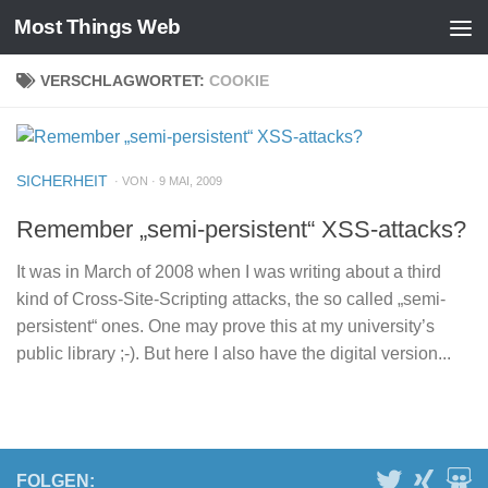
Most Things Web
Zum Inhalt springen
VERSCHLAGWORTET:
COOKIE
SICHERHEIT
· VON · 9 MAI, 2009
Remember „semi-persistent“ XSS-attacks?
It was in March of 2008 when I was writing about a third
kind of Cross-Site-Scripting attacks, the so called „semi-
persistent“ ones. One may prove this at my university’s
public library ;-). But here I also have the digital version...
FOLGEN: