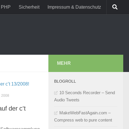
PHP
Sicherheit
Impressum & Datenschutz
MEHR
BLOGROLL
10 Seconds Recorder – Send
, 2008
Audio Tweets
f der c’t
MakeWebFastAgain.com –
Compress web to pure content