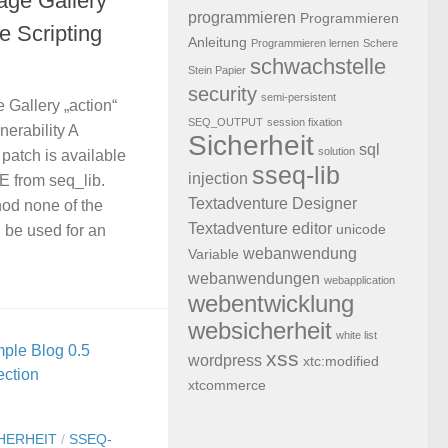
ge Gallery
programmieren
Programmieren
e Scripting
Anleitung
Programmieren lernen
Schere
schwachstelle
Stein Papier
security
semi-persistent
Gallery „action“
SEQ_OUTPUT
session fixation
nerability A
Sicherheit
sql
solution
 patch is available
sseq-lib
injection
 from seq_lib.
Textadventure Designer
hod none of the
Textadventure editor
unicode
n be used for an
webanwendung
Variable
webanwendungen
webapplication
webentwicklung
websicherheit
white list
xss
wordpress
xtc:modified
xtcommerce
HERHEIT
/
SSEQ-