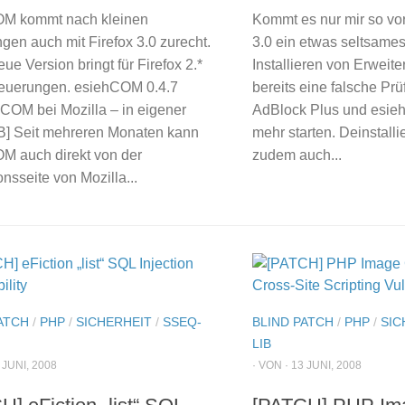
M kommt nach kleinen
Kommt es nur mir so vor
gen auch mit Firefox 3.0 zurecht.
3.0 ein etwas seltsame
ue Version bringt für Firefox 2.*
Installieren von Erweit
euerungen. esiehCOM 0.4.7
bereits eine falsche Pr
hCOM bei Mozilla – in eigener
AdBlock Plus und esiehC
B] Seit mehreren Monaten kann
mehr starten. Deinstalli
M auch direkt von der
zudem auch...
nsseite von Mozilla...
ATCH
/
PHP
/
SICHERHEIT
/
SSEQ-
BLIND PATCH
/
PHP
/
SIC
LIB
 JUNI, 2008
· VON · 13 JUNI, 2008