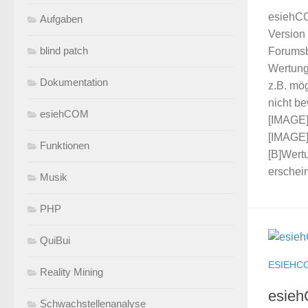
esiehCOM
Aufgaben
Version 
blind patch
Forumsb
Wertung 
Dokumentation
z.B. mög
nicht b
esiehCOM
[IMAGE]
[IMAGE]
Funktionen
[B]Wert
erschein
Musik
PHP
QuiBui
ESIEHC
Reality Mining
esieh
Schwachstellenanalyse