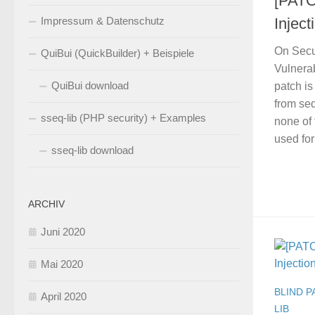
[PATCH
Impressum & Datenschutz
Inject
On Secun
QuiBui (QuickBuilder) + Beispiele
Vulnerab
QuiBui download
patch i
from se
sseq-lib (PHP security) + Examples
none of 
used for 
sseq-lib download
ARCHIV
Juni 2020
Mai 2020
BLIND P
April 2020
LIB