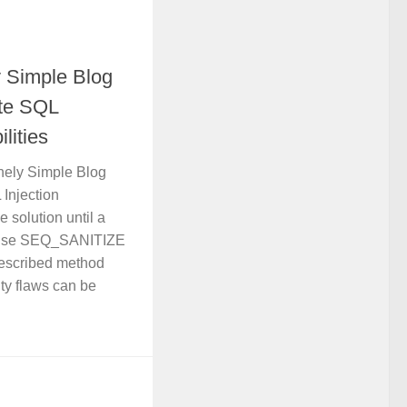
 Simple Blog
ote SQL
lities
nely Simple Blog
Injection
e solution until a
to use SEQ_SANITIZE
described method
ity flaws can be