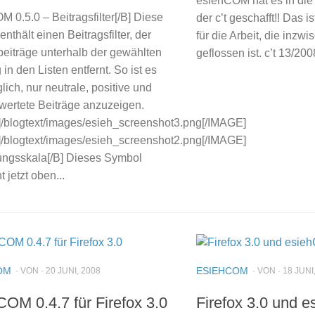
esiehCOM hat es in di
 0.5.0 – Beitragsfilter[/B] Diese
der c’t geschafft!! Das 
enthält einen Beitragsfilter, der
für die Arbeit, die inzw
eiträge unterhalb der gewählten
geflossen ist. c’t 13/200
in den Listen entfernt. So ist es
lich, nur neutrale, positive und
ewertete Beiträge anzuzeigen.
/blogtext/images/esieh_screenshot3.png[/IMAGE]
/blogtext/images/esieh_screenshot2.png[/IMAGE]
ungsskala[/B] Dieses Symbol
t jetzt oben...
OM
ESIEHCOM
· VON · 20 JUNI, 2008
· VON · 18 JUNI
COM 0.4.7 für Firefox 3.0
Firefox 3.0 und 