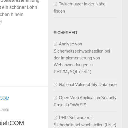
e Softwaresammlung
Twitternutzer in der Nähe
ist ein schöner Lohn
finden
ischen hinein
8
SICHERHEIT
Analyse von
Sicherheitsschwachstellen bei
der Implementierung von
Webanwendungen in
PHP/MySQL (Teil 1)
National Vulnerability Database
Open Web Application Security
Project (OWASP)
, 2008
PHP-Software mit
esiehCOM
Sicherheitsschwachstellen (Liste)