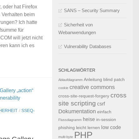
, oder hat Firefox
SANS – Security Summary
s Verhalten beim
erungen? Ich hatte
Sicherheit von
üfsumme für
Webanwendungen
OM will jetzt nicht
eren kann ich es
Vulnerability Databases
SCHLAGWÖRTER
Anleitung
blind patch
Ablaufdiagramm
creative commons
cookie
cross
cross-site-request-forgery
site scripting
csrf
HERHEIT
/
SSEQ-
Dokumentation
einfach
heise
in-session
Flussdiagramm
low code
phishing
leicht
lernen
PHP
multi-byte