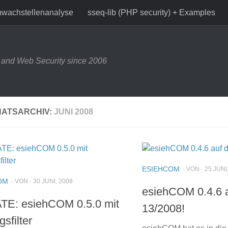
wachstellenanalyse
sseq-lib (PHP security) + Examples
and Web Security since 2006
ATSARCHIV:
JUNI 2008
ESIEHCOM
· VON · 25 JUNI
OM
· VON · 30 JUNI, 2008
esiehCOM 0.4.6 au
E: esiehCOM 0.5.0 mit
13/2008!
gsfilter