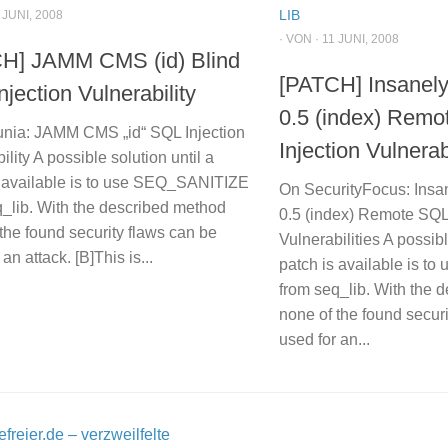
LIB
 JUNI, 2008
· VON · 11 JUNI, 2008
H] JAMM CMS (id) Blind
[PATCH] Insanely
jection Vulnerability
0.5 (index) Rem
nia: JAMM CMS „id“ SQL Injection
Injection Vulnerabi
ility A possible solution until a
s available is to use SEQ_SANITIZE
On SecurityFocus: Insa
q_lib. With the described method
0.5 (index) Remote SQL 
the found security flaws can be
Vulnerabilities A possibl
an attack. [B]This is...
patch is available is 
from seq_lib. With the 
none of the found secur
used for an...