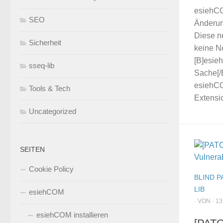
esiehCO
SEO
Änderun
Diese ne
Sicherheit
keine N
[B]esie
sseq-lib
Sache[/
esiehCO
Tools & Tech
Extensio
Uncategorized
SEITEN
Cookie Policy
BLIND P
LIB
esiehCOM
· VON · 13
esiehCOM installieren