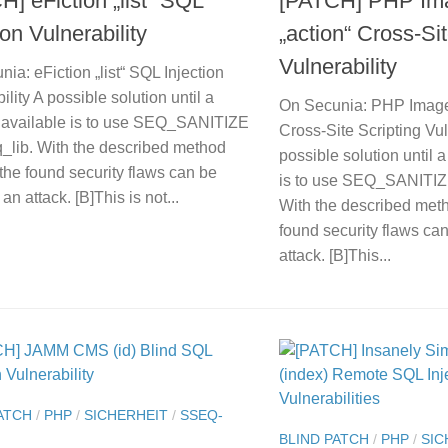
] eFiction „list“ SQL
[PATCH] PHP Ima
ion Vulnerability
„action“ Cross-Sit
Vulnerability
ia: eFiction „list“ SQL Injection
ility A possible solution until a
On Secunia: PHP Image 
s available is to use SEQ_SANITIZE
Cross-Site Scripting Vul
q_lib. With the described method
possible solution until a
the found security flaws can be
is to use SEQ_SANITIZE
an attack. [B]This is not...
With the described met
found security flaws ca
attack. [B]This...
ATCH
/
PHP
/
SICHERHEIT
/
SSEQ-
BLIND PATCH
/
PHP
/
SIC