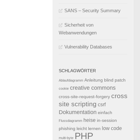
SANS – Security Summary
Sicherheit von
Webanwendungen
Vulnerability Databases
SCHLAGWÖRTER
Anleitung
blind patch
Ablaufdiagramm
creative commons
cookie
cross
cross-site-request-forgery
site scripting
csrf
Dokumentation
einfach
heise
in-session
Flussdiagramm
low code
phishing
leicht
lernen
PHP
multi-byte