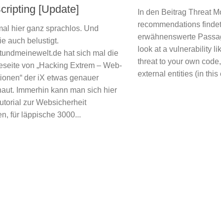
cripting [Update]
In den Beitrag Threat M
recommendations findet
mal hier ganz sprachlos. Und
erwähnenswerte Passag
e auch belustigt.
look at a vulnerability li
tundmeinewelt.de hat sich mal die
threat to your own code, i
seite von „Hacking Extrem – Web-
external entities (in this 
tionen“ der iX etwas genauer
aut. Immerhin kann man sich hier
Tutorial zur Websicherheit
, für läppische 3000...