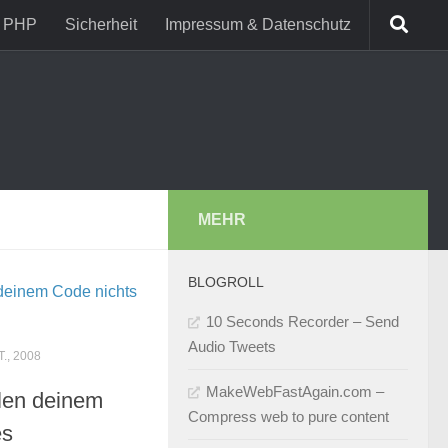
PHP
Sicherheit
Impressum & Datenschutz
MEHR
BLOGROLL
10 Seconds Recorder – Send
Audio Tweets
T., 2008
MakeWebFastAgain.com –
len deinem
Compress web to pure content
es