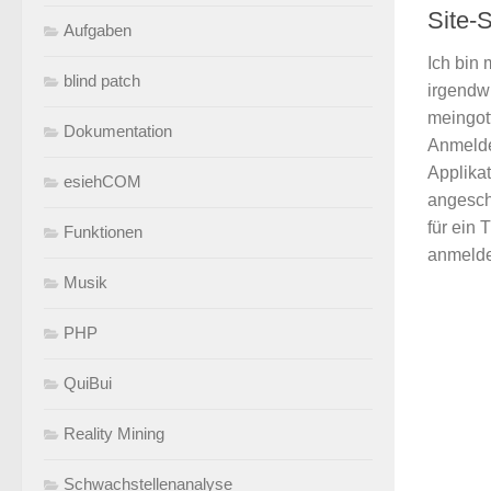
Site-S
Aufgaben
Ich bin 
blind patch
irgendwi
meingot
Dokumentation
Anmelde
Applika
esiehCOM
angesch
für ein 
Funktionen
anmelden
Musik
PHP
QuiBui
Reality Mining
Schwachstellenanalyse