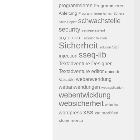
programmieren
Programmieren
Anleitung
Programmieren lernen
Schere
schwachstelle
Stein Papier
security
semi-persistent
SEQ_OUTPUT
session fixation
Sicherheit
sql
solution
sseq-lib
injection
Textadventure Designer
Textadventure editor
unicode
webanwendung
Variable
webanwendungen
webapplication
webentwicklung
websicherheit
white list
xss
wordpress
xtc:modified
xtcommerce