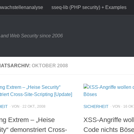
wachstellenanalyse
sseq-lib (PHP security) + Examples
and Web Security since 2006
ATSARCHIV:
OKTOBER 2008
HEIT
SICHERHEIT
· VON · 22 OKT., 2008
· VON · 16 OK
ng Extrem – „Heise
XSS-Angriffe wol
ity“ demonstriert Cross-
Code nichts Bös