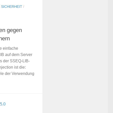
/
SICHERHEIT
/
en gegen
hern
ie einfache
LIB auf dem Server
us der SSEQ-LIB-
ection ist die:
le der Verwendung