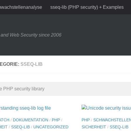
wachstellenanalyse
sseq-lib (PHP security) + Examples
and Web Security since 2006
EGORIE:
SSEQ-LIB
e PHP security library
ATCH
/
DOKUMENTATION
/
PHP
/
PHP
/
SCHWACHSTELLE
HEIT
/
SSEQ-LIB
/
UNCATEGORIZED
SICHERHEIT
/
SSEQ-LIB