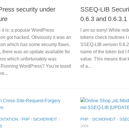
ress security under
SSEQ-LIB Securi
ure
0.6.3 and 0.6.3.1
 it is: a popular WordPress
I am so sorry! While re
tion got hacked. Obviously it was an
tokens check routines I
ion which has some security flaws.
SSEQ-LIB version 0.6.2.
 there was an update available for
name of the token but I f
ss which unfortunately was
value. This means that
. Running WordPress? You’re toast!
of a...
e...
NTATION
/
PHP
/
SICHERHEIT
/
PHP
/
SICHERHEIT
/
SSEQ
B
2009