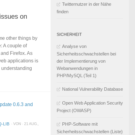
Twitternutzer in der Nähe
finden
 issues on
SICHERHEIT
me other things by
e: A couple of
Analyse von
and Firefox. As
Sicherheitsschwachstellen bei
eb applications is
der Implementierung von
Webanwendungen in
 understanding
PHP/MySQL (Teil 1)
National Vulnerability Database
Open Web Application Security
Project (OWASP)
PHP-Software mit
-LIB
· VON · 21 AUG.,
Sicherheitsschwachstellen (Liste)