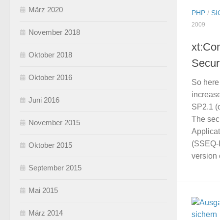
März 2020
PHP
/
SI
2009
November 2018
xt:Co
Oktober 2018
Secur
Oktober 2016
So here 
increas
Juni 2016
SP2.1 (o
The sec
November 2015
Applica
(SSEQ-L
Oktober 2015
version o
September 2015
Mai 2015
März 2014