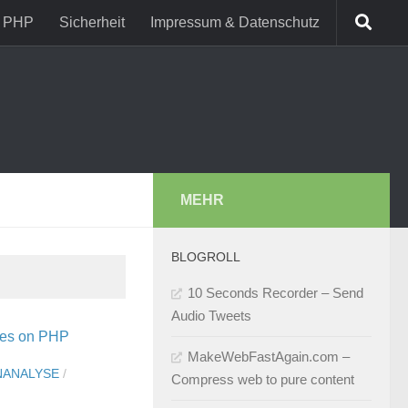
PHP
Sicherheit
Impressum & Datenschutz
MEHR
BLOGROLL
10 Seconds Recorder – Send
Audio Tweets
MakeWebFastAgain.com –
NANALYSE
/
Compress web to pure content