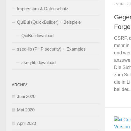
· VON · 20
Impressum & Datenschutz
Gegen
QuiBui (QuickBuilder) + Beispiele
Forge
QuiBui download
CSRF, de
mehr in
sseq-lib (PHP security) + Examples
und wen
anzuwen
sseq-lib download
Die Sich
zum Sch
die in 
ARCHIV
bei der..
Juni 2020
Mai 2020
April 2020