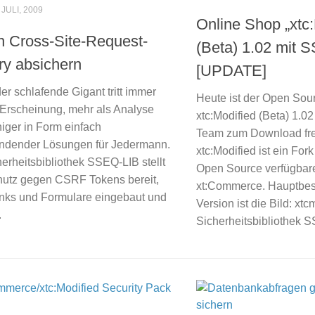
 JULI, 2009
Online Shop „xtc:
 Cross-Site-Request-
(Beta) 1.02 mit 
ry absichern
[UPDATE]
r schlafende Gigant tritt immer
Heute ist der Open Sou
 Erscheinung, mehr als Analyse
xtc:Modified (Beta) 1.02
iger in Form einfach
Team zum Download fre
dender Lösungen für Jedermann.
xtc:Modified ist ein Fork
erheitsbibliothek SSEQ-LIB stellt
Open Source verfügbar
utz gegen CSRF Tokens bereit,
xt:Commerce. Hauptbest
Links und Formulare eingebaut und
Version ist die Bild: x
.
Sicherheitsbibliothek S