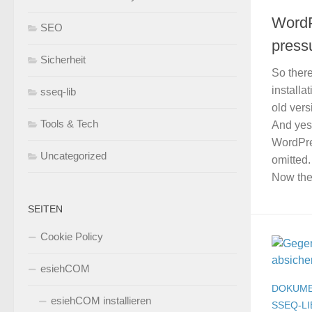
WordP
SEO
press
Sicherheit
So there
installa
sseq-lib
old vers
Tools & Tech
And yes,
WordPre
Uncategorized
omitted
Now ther
SEITEN
Cookie Policy
esiehCOM
DOKUME
esiehCOM installieren
SSEQ-LI