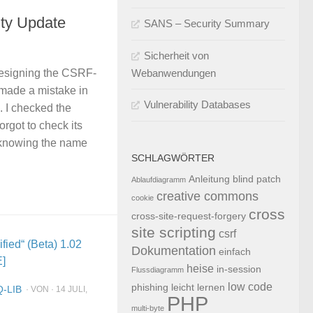
ty Update
SANS – Security Summary
Sicherheit von
designing the CSRF-
Webanwendungen
 made a mistake in
Vulnerability Databases
 I checked the
orgot to check its
 knowing the name
SCHLAGWÖRTER
Anleitung
blind patch
Ablaufdiagramm
creative commons
cookie
cross
cross-site-request-forgery
site scripting
csrf
Dokumentation
einfach
heise
in-session
Flussdiagramm
low code
phishing
leicht
lernen
-LIB
· VON · 14 JULI,
PHP
multi-byte