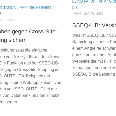
BLIND PATCH
/
PHP
/
SIC
NTATION
/
PHP
/
SICHERHEIT
/
LIB
B
· VON · 16 APR., 2009
 APR., 2009
SSEQ-LIB: Versio
ben gegen Cross-Site-
Was ist SSEQ-LIB? SSE
ing sichern
Sammlung aktueller Fun
einem Angreifer schwer
leitung setzt die einfache
ganz hindern) eine Appl
ation von SSEQ-LIB auf dem Server
Webseite die mit PHP & 
 Die Funktion aus der SSEQ-LIB-
zu manipulieren oder z
ek gegen Cross-Site-Scripting ist
SSEQ-LIB die Leistung 
Q_OUTPUT(). Beispiele der
ung in eine Webapplikation: Das
den von SEQ_OUTPUT bei der
 von Datenbankinhalten schützt
rs gegen...