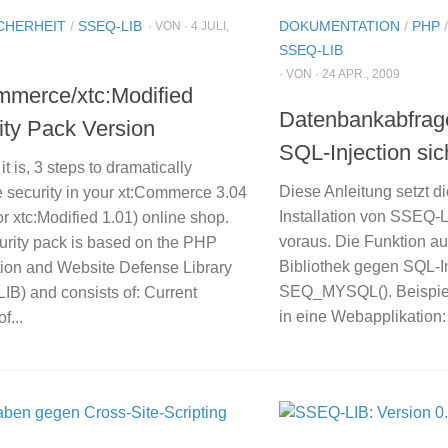
CHERHEIT
/
SSEQ-LIB
DOKUMENTATION
/
PHP
· VON · 4 JULI,
SSEQ-LIB
· VON · 24 APR., 2009
mmerce/xtc:Modified
Datenbankabfrag
ity Pack Version
SQL-Injection sic
it is, 3 steps to dramatically
Diese Anleitung setzt d
e security in your xt:Commerce 3.04
Installation von SSEQ-
r xtc:Modified 1.01) online shop.
voraus. Die Funktion a
urity pack is based on the PHP
Bibliothek gegen SQL-Inj
tion and Website Defense Library
SEQ_MYSQL(). Beispie
IB) and consists of: Current
in eine Webapplikation:
f...