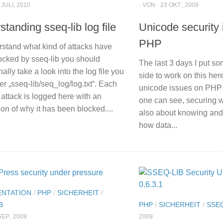
 JULI, 2010
· VON · 23 OKT., 2009
tanding sseq-lib log file
Unicode security
PHP
rstand what kind of attacks have
ocked by sseq-lib you should
The last 3 days I put so
ally take a look into the log file you
side to work on this her
er „sseq-lib/seq_log/log.txt“. Each
unicode issues on PHP 
attack is logged here with an
one can see, securing w
ion of why it has been blocked....
also about knowing and
how data...
NTATION
/
PHP
/
SICHERHEIT
/
B
PHP
/
SICHERHEIT
/
SSEQ
SEP., 2009
2009