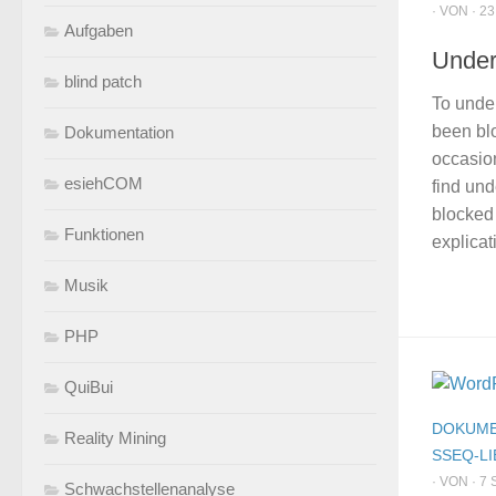
· VON · 23
Aufgaben
Unders
blind patch
To unde
been bl
Dokumentation
occasion
esiehCOM
find und
blocked 
Funktionen
explicat
Musik
PHP
QuiBui
DOKUME
Reality Mining
SSEQ-LI
· VON · 7 
Schwachstellenanalyse