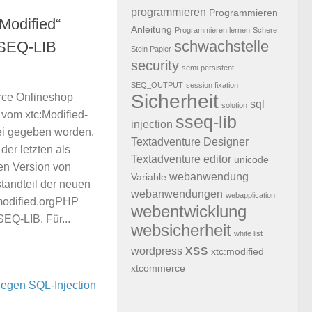
programmieren
Programmieren
Modified“
Anleitung
Programmieren lernen
Schere
schwachstelle
SSEQ-LIB
Stein Papier
security
semi-persistent
SEQ_OUTPUT
session fixation
Sicherheit
rce Onlineshop
sql
solution
 vom xtc:Modified-
sseq-lib
injection
i gegeben worden.
Textadventure Designer
 der letzten als
Textadventure editor
unicode
en Version von
webanwendung
Variable
andteil der neuen
webanwendungen
webapplication
tcmodified.orgPHP
webentwicklung
SEQ-LIB. Für...
websicherheit
white list
xss
wordpress
xtc:modified
xtcommerce