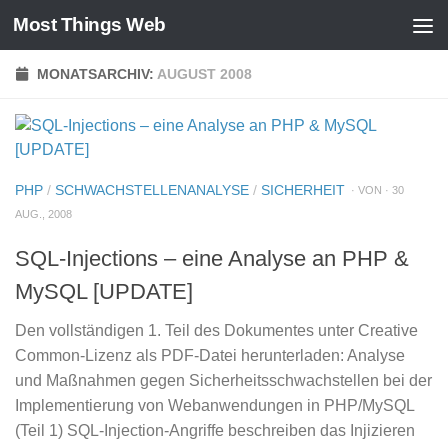
Most Things Web
Zum Inhalt springen
MONATSARCHIV:
AUGUST 2008
PHP
/
SCHWACHSTELLENANALYSE
/
SICHERHEIT
· VON · 30
AUG., 2008
SQL-Injections – eine Analyse an PHP &
MySQL [UPDATE]
Den vollständigen 1. Teil des Dokumentes unter Creative
Common-Lizenz als PDF-Datei herunterladen: Analyse
und Maßnahmen gegen Sicherheitsschwachstellen bei der
Implementierung von Webanwendungen in PHP/MySQL
(Teil 1) SQL-Injection-Angriffe beschreiben das Injizieren