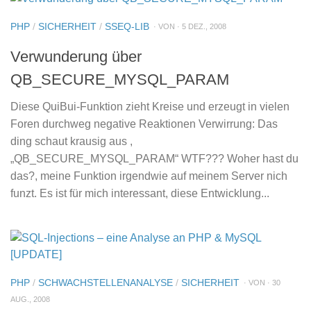
PHP
/
SICHERHEIT
/
SSEQ-LIB
· VON · 5 DEZ., 2008
Verwunderung über
QB_SECURE_MYSQL_PARAM
Diese QuiBui-Funktion zieht Kreise und erzeugt in vielen
Foren durchweg negative Reaktionen Verwirrung: Das
ding schaut krausig aus ,
„QB_SECURE_MYSQL_PARAM“ WTF??? Woher hast du
das?, meine Funktion irgendwie auf meinem Server nich
funzt. Es ist für mich interessant, diese Entwicklung...
PHP
/
SCHWACHSTELLENANALYSE
/
SICHERHEIT
· VON · 30
AUG., 2008