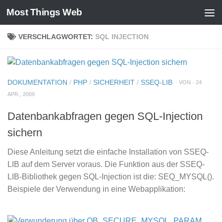
Most Things Web
Zum Inhalt springen
VERSCHLAGWORTET:
SQL INJECTION
DOKUMENTATION
/
PHP
/
SICHERHEIT
/
SSEQ-LIB
· VON · 24
APR., 2009
Datenbankabfragen gegen SQL-Injection
sichern
Diese Anleitung setzt die einfache Installation von SSEQ-
LIB auf dem Server voraus. Die Funktion aus der SSEQ-
LIB-Bibliothek gegen SQL-Injection ist die: SEQ_MYSQL().
Beispiele der Verwendung in eine Webapplikation: