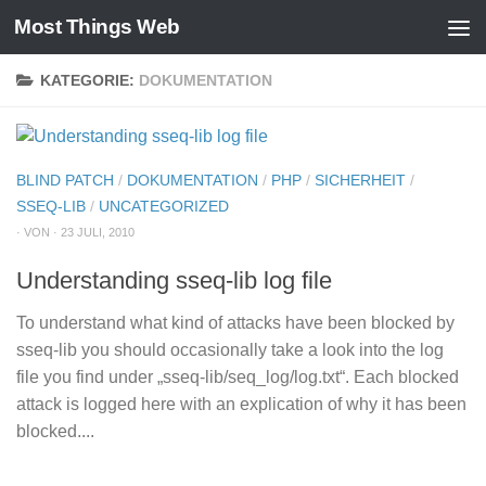
Most Things Web
Zum Inhalt springen
KATEGORIE:
DOKUMENTATION
BLIND PATCH
/
DOKUMENTATION
/
PHP
/
SICHERHEIT
/
SSEQ-LIB
/
UNCATEGORIZED
· VON · 23 JULI, 2010
Understanding sseq-lib log file
To understand what kind of attacks have been blocked by
sseq-lib you should occasionally take a look into the log
file you find under „sseq-lib/seq_log/log.txt“. Each blocked
attack is logged here with an explication of why it has been
blocked....