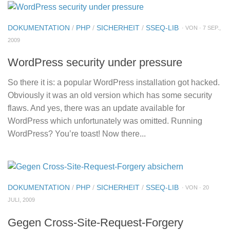
DOKUMENTATION
/
PHP
/
SICHERHEIT
/
SSEQ-LIB
· VON · 7 SEP.,
2009
WordPress security under pressure
So there it is: a popular WordPress installation got hacked.
Obviously it was an old version which has some security
flaws. And yes, there was an update available for
WordPress which unfortunately was omitted. Running
WordPress? You’re toast! Now there...
DOKUMENTATION
/
PHP
/
SICHERHEIT
/
SSEQ-LIB
· VON · 20
JULI, 2009
Gegen Cross-Site-Request-Forgery