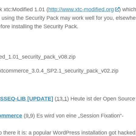
 xtc:Modified 1.01 (
http://www.xtc-modified.org
) which
using the Security Pack may work well for you, elsewhe
fore installing the Security Pack.
ied_1.01_security_pack_v08.zip
xtcommerce_3.0.4_SP2.1_security_pack_v02.zip
it SSEQ-LIB [UPDATE]
(
13.1
)
Heute ist der Open Source
Commerce
(
9.9
)
Es wird von eine „Session Fixation“-
 there it is: a popular WordPress installation got hacked.