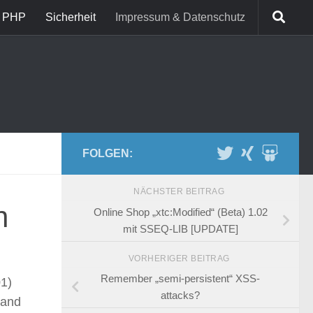
PHP
Sicherheit
Impressum & Datenschutz
FOLGEN:
NÄCHSTER BEITRAG
n
Online Shop „xtc:Modified“ (Beta) 1.02
mit SSEQ-LIB [UPDATE]
VORHERIGER BEITRAG
Remember „semi-persistent“ XSS-
01)
attacks?
 and