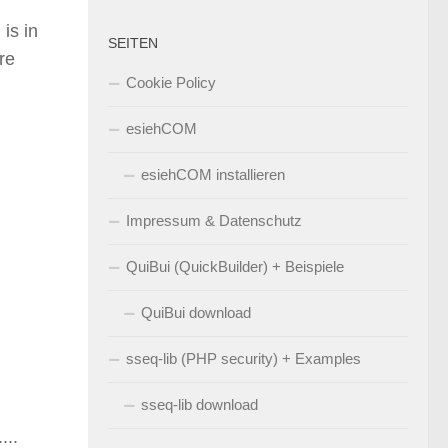
 is in
SEITEN
re
Cookie Policy
esiehCOM
esiehCOM installieren
Impressum & Datenschutz
QuiBui (QuickBuilder) + Beispiele
QuiBui download
sseq-lib (PHP security) + Examples
sseq-lib download
...