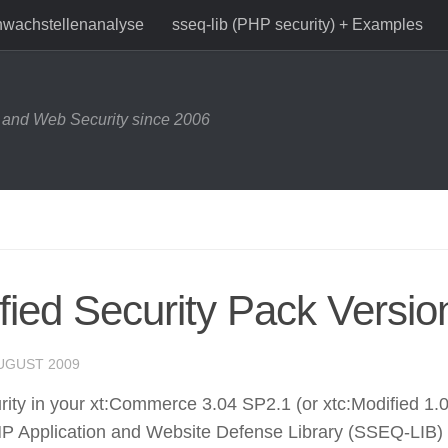
wachstellenanalyse
sseq-lib (PHP security) + Examples
and Web Security since 2006
ied Security Pack Versio
AUGUST 2009
curity in your xt:Commerce 3.04 SP2.1 (or xtc:Modified 1.
PHP Application and Website Defense Library (SSEQ-LIB)