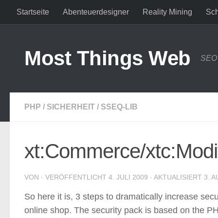
Startseite
Abenteuerdesigner
Reality Mining
Sch
Zum Inhalt springen
Most Things Web
SEO 
PHP
/
SICHERHEIT
/
SSEQ-LIB
xt:Commerce/xtc:Modif
VON
· VERÖFFENTLICHT
4. JULI 2009
· AKTUALISIERT
3. 
So here it is, 3 steps to dramatically increase se
online shop. The security pack is based on the 