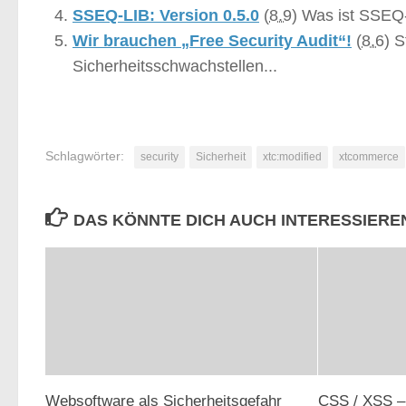
SSEQ-LIB: Version 0.5.0
(
8.9
)
Was ist SSEQ-
Wir brauchen „Free Security Audit“!
(
8.6
)
S
Sicherheitsschwachstellen...
Schlagwörter:
security
Sicherheit
xtc:modified
xtcommerce
DAS KÖNNTE DICH AUCH INTERESSIERE
Websoftware als Sicherheitsgefahr
CSS / XSS – 