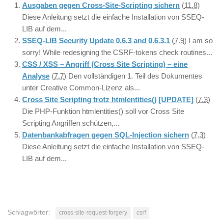
Ausgaben gegen Cross-Site-Scripting sichern
(
11.8
)
Diese Anleitung setzt die einfache Installation von SSEQ-
LIB auf dem...
SSEQ-LIB Security Update 0.6.3 and 0.6.3.1
(
7.9
)
I am so
sorry! While redesigning the CSRF-tokens check routines...
CSS / XSS – Angriff (Cross Site Scripting) – eine
Analyse
(
7.7
)
Den vollständigen 1. Teil des Dokumentes
unter Creative Common-Lizenz als...
Cross Site Scripting trotz htmlentities() [UPDATE]
(
7.3
)
Die PHP-Funktion htmlentities() soll vor Cross Site
Scripting Angriffen schützen,...
Datenbankabfragen gegen SQL-Injection sichern
(
7.3
)
Diese Anleitung setzt die einfache Installation von SSEQ-
LIB auf dem...
Schlagwörter:
cross-site-request-forgery
csrf