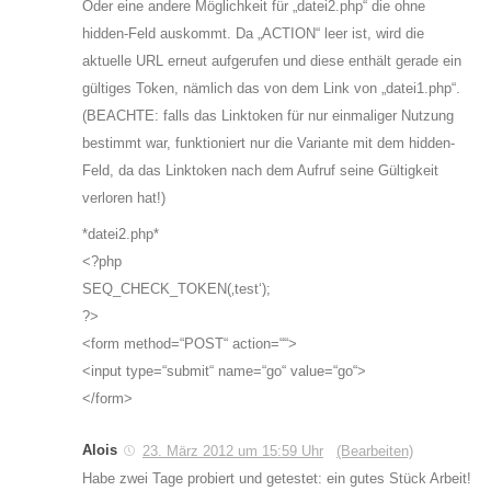
Oder eine andere Möglichkeit für „datei2.php“ die ohne
hidden-Feld auskommt. Da „ACTION“ leer ist, wird die
aktuelle URL erneut aufgerufen und diese enthält gerade ein
gültiges Token, nämlich das von dem Link von „datei1.php“.
(BEACHTE: falls das Linktoken für nur einmaliger Nutzung
bestimmt war, funktioniert nur die Variante mit dem hidden-
Feld, da das Linktoken nach dem Aufruf seine Gültigkeit
verloren hat!)
*datei2.php*
<?php
SEQ_CHECK_TOKEN(‚test‘);
?>
<form method=“POST“ action=““>
<input type=“submit“ name=“go“ value=“go“>
</form>
Alois
23. März 2012 um 15:59 Uhr
(Bearbeiten)
Habe zwei Tage probiert und getestet: ein gutes Stück Arbeit!