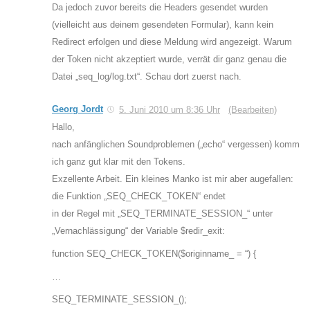
Da jedoch zuvor bereits die Headers gesendet wurden
(vielleicht aus deinem gesendeten Formular), kann kein
Redirect erfolgen und diese Meldung wird angezeigt. Warum
der Token nicht akzeptiert wurde, verrät dir ganz genau die
Datei „seq_log/log.txt“. Schau dort zuerst nach.
Georg Jordt
5. Juni 2010 um 8:36 Uhr
(Bearbeiten)
Hallo,
nach anfänglichen Soundproblemen („echo“ vergessen) komm
ich ganz gut klar mit den Tokens.
Exzellente Arbeit. Ein kleines Manko ist mir aber augefallen:
die Funktion „SEQ_CHECK_TOKEN“ endet
in der Regel mit „SEQ_TERMINATE_SESSION_“ unter
„Vernachlässigung“ der Variable $redir_exit:
function SEQ_CHECK_TOKEN($originname_ = “) {
…
SEQ_TERMINATE_SESSION_();