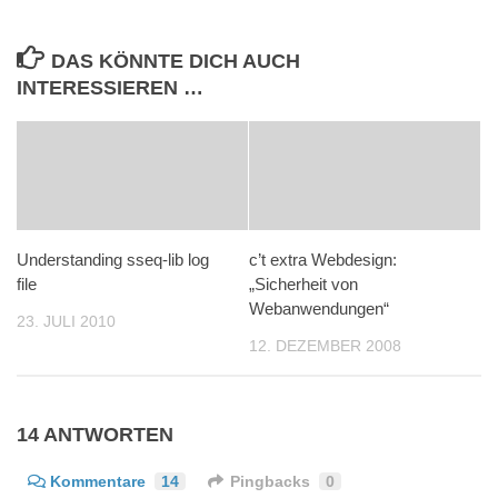
DAS KÖNNTE DICH AUCH
INTERESSIEREN …
Understanding sseq-lib log
c’t extra Webdesign:
file
„Sicherheit von
Webanwendungen“
23. JULI 2010
12. DEZEMBER 2008
14 ANTWORTEN
Kommentare
14
Pingbacks
0