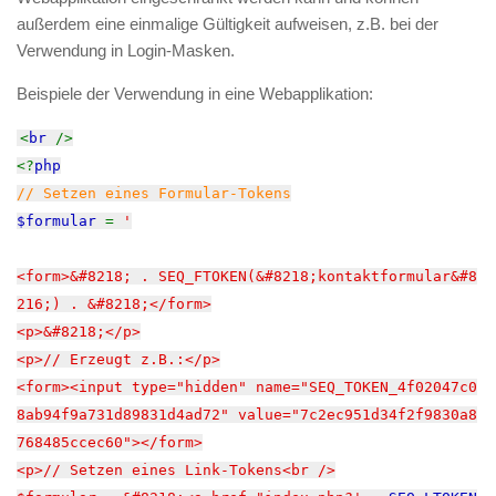
außerdem eine einmalige Gültigkeit aufweisen, z.B. bei der
Verwendung in Login-Masken.
Beispiele der Verwendung in eine Webapplikation:
<
br
/>
<?
php
// Setzen eines Formular-Tokens
$formular
=
'
<form>&#8218; . SEQ_FTOKEN(&#8218;kontaktformular&#8
216;) . &#8218;</form>
<p>&#8218;</p>
<p>// Erzeugt z.B.:</p>
<form><input type="hidden" name="SEQ_TOKEN_4f02047c0
8ab94f9a731d89831d4ad72" value="7c2ec951d34f2f9830a8
768485ccec60"></form>
<p>// Setzen eines Link-Tokens<br />