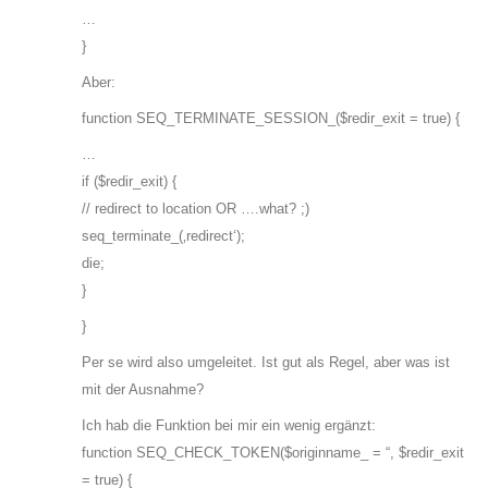
…
}
Aber:
function SEQ_TERMINATE_SESSION_($redir_exit = true) {
…
if ($redir_exit) {
// redirect to location OR ….what? ;)
seq_terminate_(‚redirect‘);
die;
}
}
Per se wird also umgeleitet. Ist gut als Regel, aber was ist
mit der Ausnahme?
Ich hab die Funktion bei mir ein wenig ergänzt:
function SEQ_CHECK_TOKEN($originname_ = “, $redir_exit
= true) {