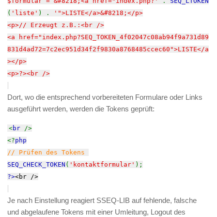
$formular = &#8218;<a href="index.php?'
.
SEQ_LTOKEN
(
'liste'
) .
'">LISTE</a>&#8218;</p>
<p>// Erzeugt z.B.:<br />
<a href="index.php?SEQ_TOKEN_4f02047c08ab94f9a731d89
831d4ad72=7c2ec951d34f2f9830a8768485ccec60">LISTE</a
></p>
<p>?><br />
Dort, wo die entsprechend vorbereiteten Formulare oder Links
ausgeführt werden, werden die Tokens geprüft:
<
br
/>
<?
php
// Prüfen des Tokens
SEQ_CHECK_TOKEN
(
'kontaktformular'
);
?>
<br />
Je nach Einstellung reagiert SSEQ-LIB auf fehlende, falsche
und abgelaufene Tokens mit einer Umleitung, Logout des