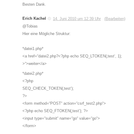
Besten Dank.
Erich Kachel
14. Juni 2010 um 12:39 Uhr
(Bearbeiten)
@Tobias
Hier eine Mögliche Struktur:
*datei1.php*
<a href=“datei2.php?<?php echo SEQ_LTOKEN(‚test‘, 1);
>“>weiter</a>
*datei2.php*
<?php
SEQ_CHECK_TOKEN(‚test‘);
?>
<form method=“POST“ action=“csrf_test2.php“>
<?php echo SEQ_FTOKEN(‚test‘); ?>
<input type=“submit“ name=“go“ value=“go“>
</form>