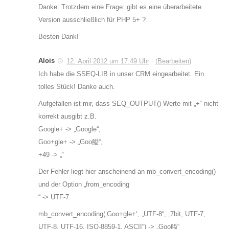
Danke. Trotzdem eine Frage: gibt es eine überarbeitete
Version ausschließlich für PHP 5+ ?
Besten Dank!
Alois
12. April 2012 um 17:49 Uhr
(Bearbeiten)
Ich habe die SSEQ-LIB in unser CRM eingearbeitet. Ein
tolles Stück! Danke auch.
Aufgefallen ist mir, dass SEQ_OUTPUT() Werte mit „+“ nicht
korrekt ausgibt z.B.
Google+ -> „Google“,
Goo+gle+ -> „Goo艗“,
+49 -> „“
Der Fehler liegt hier anscheinend an mb_convert_encoding()
und der Option „from_encoding
“ -> UTF-7:
mb_convert_encoding(‚Goo+gle+‘, „UTF-8“, „7bit, UTF-7,
UTF-8, UTF-16, ISO-8859-1, ASCII“) -> „Goo艗“