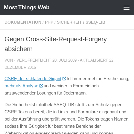
Most Things Web
Zum Inhalt springen
DOKUMENTATION
/
PHP
/
SICHERHEIT
/
SSEQ-LIB
Gegen Cross-Site-Request-Forgery
absichern
VON
· VERÖFFENTLICHT
20. JULI 2009
· AKTUALISIERT
22.
DEZEMBER 2015
CSRF, der schlafende Gigant
tritt immer mehr in Erscheinung,
mehr als Analyse
und weniger in Form einfach
anzuwendender Lösungen für Jedermann.
Die Sicherheitsbibliothek SSEQ-LIB stellt zum Schutz gegen
CSRF Tokens bereit, die in Links und Formulare eingebaut und
bei der Ausführung überprüft werden. Die Tokens tragen Namen,
sodass ihre Gültigkeit für bestimmte Bereiche der
Webapplikation eingeschränkt werden kann und können