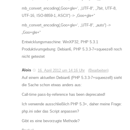
mb_convert_encoding(‚Goo+gle+‘, „UTF-8“, „7bit, UTF-8,
UTF-16, ISO-8859-1, ASCII“) -> „Goo+gle+“
mb_convert_encoding(‚Goo+gle+‘, „UTF-8“, „auto“) ->
„Goo+gle+“
Entwicklungsmaschine: WinXP32, PHP 5.3.1
Produktivumgebung: Debian6, PHP 5.3.3-7+squeeze8 noch
nicht getestet
Alois
16. April 2012 um 14:16 Uhr
(Bearbeiten)
Auf einem aktuellen Debian6 (PHP 5.3.3-7+squeeze8) sieht
die Sache schon etwas anders aus:
Call-time pass-by-reference has been deprecated!
Ich verwende ausschließlich PHP 5.3+, daher meine Frage:
php.ini oder das Script anpassen?
Gibt es eine bevorzugte Methode?