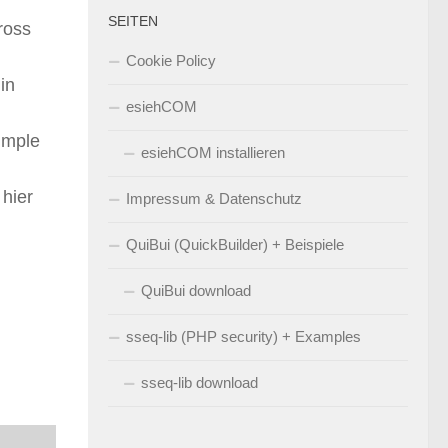
SEITEN
ross
Cookie Policy
in
esiehCOM
simple
esiehCOM installieren
 hier
Impressum & Datenschutz
QuiBui (QuickBuilder) + Beispiele
QuiBui download
sseq-lib (PHP security) + Examples
sseq-lib download