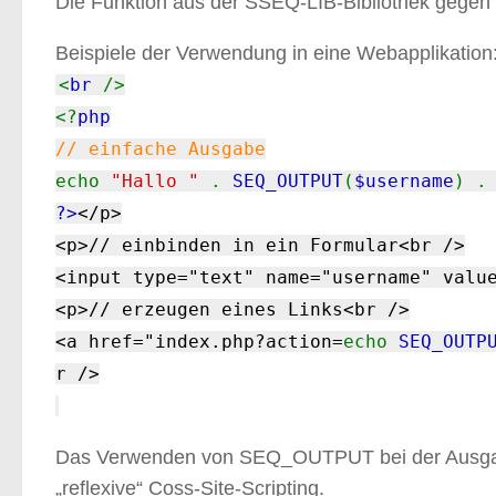
Die Funktion aus der SSEQ-LIB-Bibliothek gegen C
Beispiele der Verwendung in eine Webapplikation
<
br
/>
<?
php
// einfache Ausgabe
echo
"Hallo "
.
SEQ_OUTPUT
(
$username
) 
?>
</p>
<p>// einbinden in ein Formular<br />
<input type="text" name="username" valu
<p>// erzeugen eines Links<br />
<a href="index.php?action=
echo
SEQ_OUTP
r />
Das Verwenden von SEQ_OUTPUT bei der Ausgab
„reflexive“ Coss-Site-Scripting.