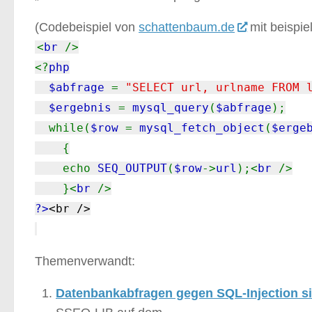
(Codebeispiel von
schattenbaum.de
mit beispie
<
br
/>
<?
php
$abfrage
=
"SELECT url, urlname FROM 
$ergebnis
=
mysql_query
(
$abfrage
);
while(
$row
=
mysql_fetch_object
(
$erge
{
echo
SEQ_OUTPUT
(
$row
->
url
);<
br
/>
}<
br
/>
?>
<br />
Themenverwandt:
Datenbankabfragen gegen SQL-Injection s