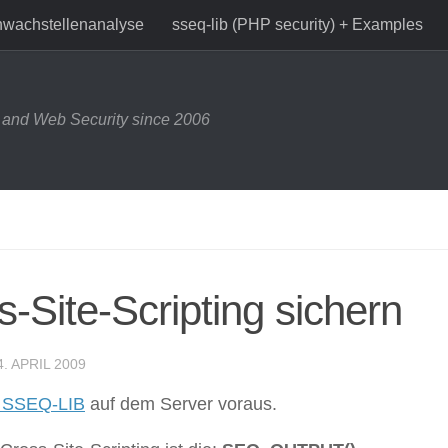
wachstellenanalyse
sseq-lib (PHP security) + Examples
and Web Security since 2006
Site-Scripting sichern
4. APRIL 2009
on SSEQ-LIB
auf dem Server voraus.