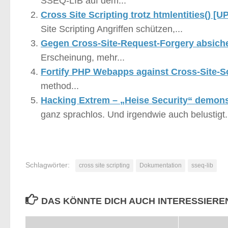
SSEQ-LIB auf dem...
Cross Site Scripting trotz htmlentities() [
Site Scripting Angriffen schützen,...
Gegen Cross-Site-Request-Forgery absich
Erscheinung, mehr...
Fortify PHP Webapps against Cross-Site-Sc
method...
Hacking Extrem – „Heise Security“ demonst
ganz sprachlos. Und irgendwie auch belustigt..
Schlagwörter:
cross site scripting
Dokumentation
sseq-lib
DAS KÖNNTE DICH AUCH INTERESSIERE