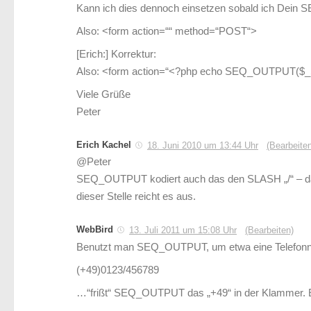
Kann ich dies dennoch einsetzen sobald ich Dei
Also: <form action=““ method=“POST“>
[Erich:] Korrektur:
Also: <form action=“<?php echo SEQ_OUTPUT($_
Viele Grüße
Peter
Erich Kachel
18. Juni 2010 um 13:44 Uhr
(Bearbeite
@Peter
SEQ_OUTPUT kodiert auch das den SLASH „/“ – das w
dieser Stelle reicht es aus.
WebBird
13. Juli 2011 um 15:08 Uhr
(Bearbeiten)
Benutzt man SEQ_OUTPUT, um etwa eine Telefonnu
(+49)0123/456789
…“frißt“ SEQ_OUTPUT das „+49“ in der Klammer. 