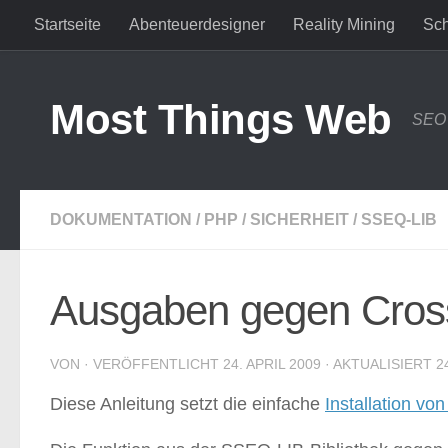
Startseite
Abenteuerdesigner
Reality Mining
Sch
Zum Inhalt springen
Most Things Web
SEO 
DOKUMENTATION
/
PHP
/
SICHERHEIT
/
SSEQ-LIB
Ausgaben gegen Cross-
VON
· VERÖFFENTLICHT
24. APRIL 2009
· AKTUALISIERT
2
Diese Anleitung setzt die einfache
Installation v