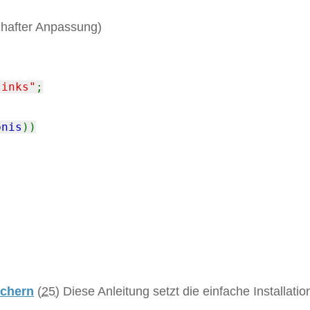
lhafter Anpassung)
links"
;
bnis
))
ichern
(
25
)
Diese Anleitung setzt die einfache Installatio