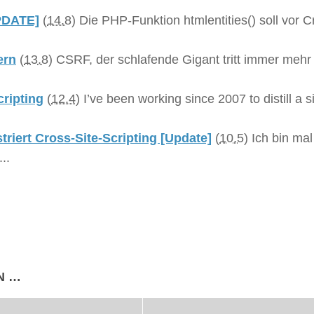
UPDATE]
(
14.8
)
Die PHP-Funktion htmlentities() soll vor C
ern
(
13.8
)
CSRF, der schlafende Gigant tritt immer mehr 
ripting
(
12.4
)
I’ve been working since 2007 to distill a 
riert Cross-Site-Scripting [Update]
(
10.5
)
Ich bin mal
..
N …