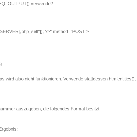
n SEQ_OUTPUT() verwende?
SERVER[„php_self“]); ?>“ method=“POST“>
n)
ird also nicht funktionieren. Verwende stattdessen htmlentities(),
mmer auszugeben, die folgendes Format besitzt:
Ergebnis: