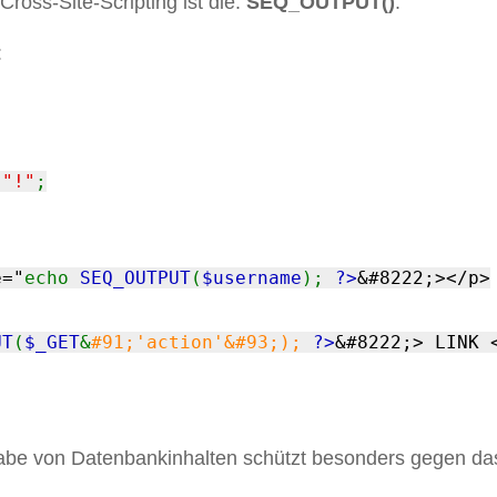
ross-Site-Scripting ist die:
SEQ_OUTPUT()
.
:
.
"!"
;
e="
echo
SEQ_OUTPUT
(
$username
);
?>
&#8222;></p>
UT
(
$_GET
&
#91;'action'&#93;);
?>
&#8222;> LINK 
e von Datenbankinhalten schützt besonders gegen da