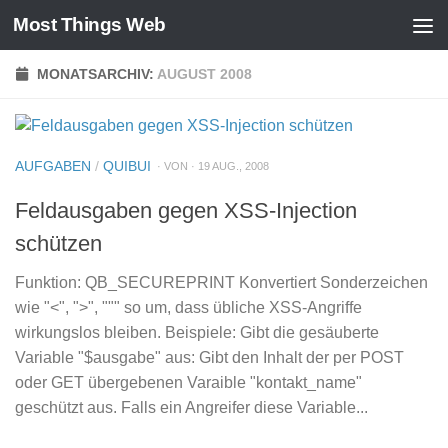
Most Things Web
Zum Inhalt springen
MONATSARCHIV:
AUGUST 2008
AUFGABEN
/
QUIBUI
· VON · 19 AUG., 2008
Feldausgaben gegen XSS-Injection
schützen
Funktion: QB_SECUREPRINT Konvertiert Sonderzeichen
wie "<", ">", """ so um, dass übliche XSS-Angriffe
wirkungslos bleiben. Beispiele: Gibt die gesäuberte
Variable "$ausgabe" aus: Gibt den Inhalt der per POST
oder GET übergebenen Varaible "kontakt_name"
geschützt aus. Falls ein Angreifer diese Variable...