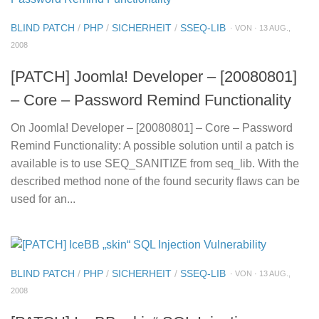
BLIND PATCH
/
PHP
/
SICHERHEIT
/
SSEQ-LIB
· VON · 13 AUG.,
2008
[PATCH] Joomla! Developer – [20080801]
– Core – Password Remind Functionality
On Joomla! Developer – [20080801] – Core – Password
Remind Functionality: A possible solution until a patch is
available is to use SEQ_SANITIZE from seq_lib. With the
described method none of the found security flaws can be
used for an...
BLIND PATCH
/
PHP
/
SICHERHEIT
/
SSEQ-LIB
· VON · 13 AUG.,
2008