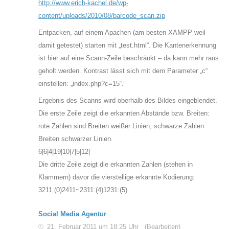
http://www.erich-kachel.de/wp-
content/uploads/2010/08/barcode_scan.zip
Entpacken, auf einem Apachen (am besten XAMPP weil
damit getestet) starten mit „test.html“. Die Kantenerkennung
ist hier auf eine Scann-Zeile beschränkt – da kann mehr raus
geholt werden. Kontrast lässt sich mit dem Parameter „c“
einstellen: „index.php?c=15“.
Ergebnis des Scanns wird oberhalb des Bildes eingeblendet.
Die erste Zeile zeigt die erkannten Abstände bzw. Breiten:
rote Zahlen sind Breiten weißer Linien, schwarze Zahlen
Breiten schwarzer Linien.
6|6|4|19|10|7|5|12|
Die dritte Zeile zeigt die erkannten Zahlen (stehen in
Klammern) davor die vierstellige erkannte Kodierung:
3211:(0)2411~2311:(4)1231:(5)
Social Media Agentur
21. Februar 2011 um 18:25 Uhr
(Bearbeiten)