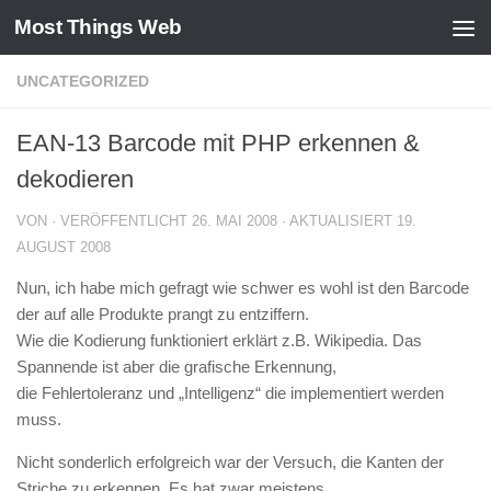
Most Things Web
Zum Inhalt springen
UNCATEGORIZED
EAN-13 Barcode mit PHP erkennen &
dekodieren
VON
· VERÖFFENTLICHT
26. MAI 2008
· AKTUALISIERT
19.
AUGUST 2008
Nun, ich habe mich gefragt wie schwer es wohl ist den Barcode
der auf alle Produkte prangt zu entziffern.
Wie die Kodierung funktioniert erklärt z.B. Wikipedia. Das
Spannende ist aber die grafische Erkennung,
die Fehlertoleranz und „Intelligenz“ die implementiert werden
muss.
Nicht sonderlich erfolgreich war der Versuch, die Kanten der
Striche zu erkennen. Es hat zwar meistens