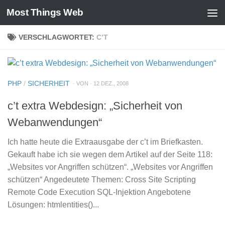
Most Things Web
Zum Inhalt springen
VERSCHLAGWORTET:
C’T
PHP
/
SICHERHEIT
· VON · 12 DEZ., 2008
c’t extra Webdesign: „Sicherheit von
Webanwendungen“
Ich hatte heute die Extraausgabe der c’t im Briefkasten.
Gekauft habe ich sie wegen dem Artikel auf der Seite 118:
„Websites vor Angriffen schützen“. „Websites vor Angriffen
schützen“ Angedeutete Themen: Cross Site Scripting
Remote Code Execution SQL-Injektion Angebotene
Lösungen: htmlentities()...