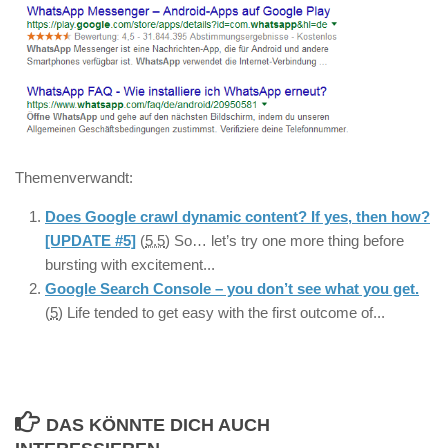
Themenverwandt:
Does Google crawl dynamic content? If yes, then how?
[UPDATE #5]
(
5.5
)
So… let’s try one more thing before
bursting with excitement...
Google Search Console – you don’t see what you get.
(
5
)
Life tended to get easy with the first outcome of...
DAS KÖNNTE DICH AUCH