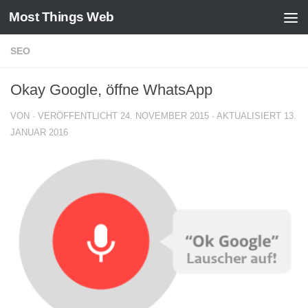
Most Things Web
Zum Inhalt springen
SEO
Okay Google, öffne WhatsApp
VON
· VERÖFFENTLICHT
24. NOVEMBER 2015
· AKTUALISIERT
13.
JANUAR 2016