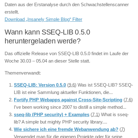
Daten aus der Erstanalyse durch den Schwachstellenscanner
erstellt.
Download „Insanely Simple Blog“ Filter
Wann kann SSEQ-LIB 0.5.0
heruntergeladen werde?
Das offizielle Release von SSEQ-LIB 0.5.0 findet im Laufe der
Woche 30.03 – 05.04 an dieser Stelle statt.
Themenverwandt:
SSEQ-LIB: Version 0.5.0
(
9.6
)
Was ist SSEQ-LIB? SSEQ-
LIB ist eine Sammlung aktueller Funktionen, die...
Fortify PHP Webapps against Cross-Site-Scripting
(
7.6
)
I’ve been working since 2007 to distill a simple method...
sseq-lib (PHP security) + Examples
(
7.1
)
What is sseq-
lib? A simple but mighty PHP security library....
Wie sichere ich eine fremde Webanwendung ab?
(
7
)
Verwendet man für die eigenen Projekte oder für seine