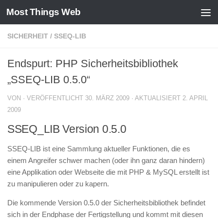
Most Things Web
Zum Inhalt springen
SICHERHEIT
/
SSEQ-LIB
Endspurt: PHP Sicherheitsbibliothek
„SSEQ-LIB 0.5.0“
VON
· VERÖFFENTLICHT
30. MÄRZ 2009
· AKTUALISIERT
2. APRIL
2009
SSEQ_LIB Version 0.5.0
SSEQ-LIB ist eine Sammlung aktueller Funktionen, die es
einem Angreifer schwer machen (oder ihn ganz daran hindern)
eine Applikation oder Webseite die mit PHP & MySQL erstellt ist
zu manipulieren oder zu kapern.
Die kommende Version 0.5.0 der Sicherheitsbibliothek befindet
sich in der Endphase der Fertigstellung und kommt mit diesen